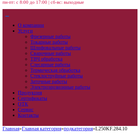
пн-пт: с 8:00 до 17:00 | сб-вс: выходные
О компании
Услуги
Фрезерные работы
Токарные работы
Шлифовальные работы
Сварочные работы
ТВЧ обработка
Слесарные работы
Термическая обработка
Стеклоструйные работы
Заточные работы
Электроэрозионные работы
Продукция
Сертификаты
ОТК
Сервис
Контакты
Главная
»
Главная категория
»
подкатегория
»
L250KF.284.10