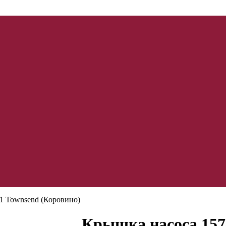
1 Townsend (Коровино)
Крышка насоса 157