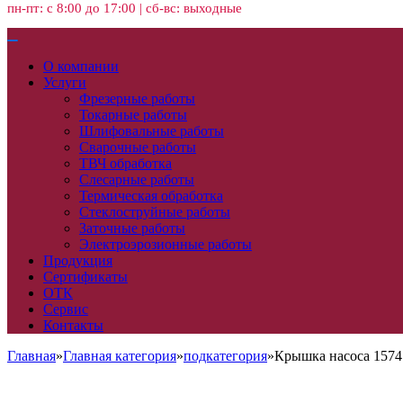
пн-пт: с 8:00 до 17:00 | сб-вс: выходные
О компании
Услуги
Фрезерные работы
Токарные работы
Шлифовальные работы
Сварочные работы
ТВЧ обработка
Слесарные работы
Термическая обработка
Стеклоструйные работы
Заточные работы
Электроэрозионные работы
Продукция
Сертификаты
ОТК
Сервис
Контакты
Главная
»
Главная категория
»
подкатегория
»
Крышка насоса 1574