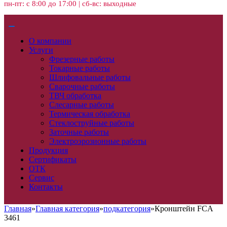
пн-пт: с 8:00 до 17:00 | сб-вс: выходные
О компании
Услуги
Фрезерные работы
Токарные работы
Шлифовальные работы
Сварочные работы
ТВЧ обработка
Слесарные работы
Термическая обработка
Стеклоструйные работы
Заточные работы
Электроэрозионные работы
Продукция
Сертификаты
ОТК
Сервис
Контакты
Главная
»
Главная категория
»
подкатегория
»
Кронштейн FCA
3461