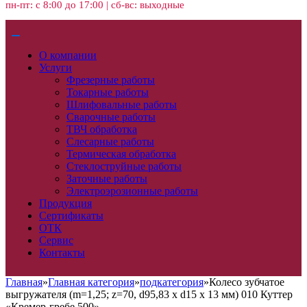
пн-пт: с 8:00 до 17:00 | сб-вс: выходные
О компании
Услуги
Фрезерные работы
Токарные работы
Шлифовальные работы
Сварочные работы
ТВЧ обработка
Слесарные работы
Термическая обработка
Стеклоструйные работы
Заточные работы
Электроэрозионные работы
Продукция
Сертификаты
ОТК
Сервис
Контакты
Главная
»
Главная категория
»
подкатегория
»
Колесо зубчатое
выгружателя (m=1,25; z=70, d95,83 x d15 x 13 мм) 010 Куттер
«Кремер-гребе 500»