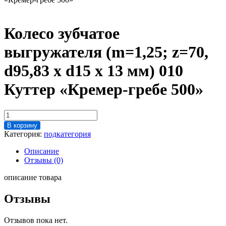
Колесо зубчатое
выгружателя (m=1,25; z=70,
d95,83 x d15 x 13 мм) 010
Куттер «Кремер-гребе 500»
Количество
товара
В корзину
Колесо
Категория:
подкатегория
зубчатое
выгружателя
Описание
(m=1,25;
Отзывы (0)
z=70,
d95,83
описание товара
x
d15
Отзывы
x
13
Отзывов пока нет.
мм)