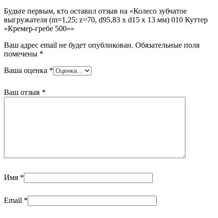
010
Будьте первым, кто оставил отзыв на «Колесо зубчатое
Куттер
выгружателя (m=1,25; z=70, d95,83 x d15 x 13 мм) 010 Куттер
"Кремер-
«Кремер-гребе 500»»
гребе
500"
Ваш адрес email не будет опубликован.
Обязательные поля
помечены
*
Ваша оценка
*
Ваш отзыв
*
Имя
*
Email
*