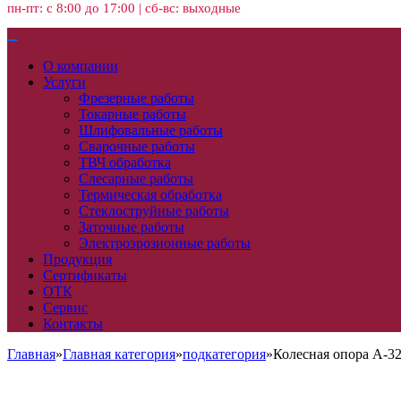
пн-пт: с 8:00 до 17:00 | сб-вс: выходные
О компании
Услуги
Фрезерные работы
Токарные работы
Шлифовальные работы
Сварочные работы
ТВЧ обработка
Слесарные работы
Термическая обработка
Стеклоструйные работы
Заточные работы
Электроэрозионные работы
Продукция
Сертификаты
ОТК
Сервис
Контакты
Главная
»
Главная категория
»
подкатегория
»
Колесная опора A-3