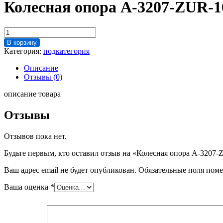
Колесная опора A-3207-ZUR-16
Количество
товара
В корзину
Колесная
Категория:
подкатегория
опора
A-
Описание
3207-
Отзывы (0)
ZUR-
160
описание товара
(2-
3609;
Отзывы
неповоротные)
Отзывов пока нет.
Будьте первым, кто оставил отзыв на «Колесная опора A-3207-
Ваш адрес email не будет опубликован.
Обязательные поля пом
Ваша оценка
*