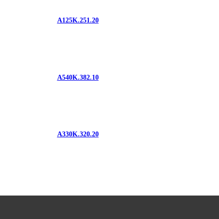
A125K.251.20
A540K.382.10
A330K.320.20