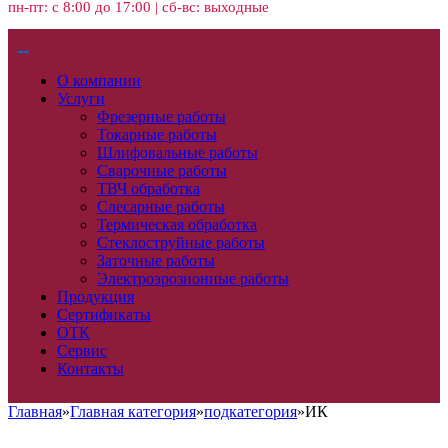
пн-пт: с 8:00 до 17:00 | сб-вс: выходные
О компании
Услуги
Фрезерные работы
Токарные работы
Шлифовальные работы
Сварочные работы
ТВЧ обработка
Слесарные работы
Термическая обработка
Стеклоструйные работы
Заточные работы
Электроэрозионные работы
Продукция
Сертификаты
ОТК
Сервис
Контакты
Главная
»
Главная категория
»
подкатегория
»
ИК