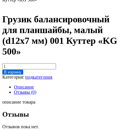
Грузик балансировочный
для планшайбы, малый
(d12х7 мм) 001 Куттер «KG
500»
Количество
товара
В корзину
Грузик
Категория:
подкатегория
балансировочный
для
Описание
планшайбы,
Отзывы (0)
малый
(d12х7
описание товара
мм)
001
Отзывы
Куттер
"KG
Отзывов пока нет.
500"