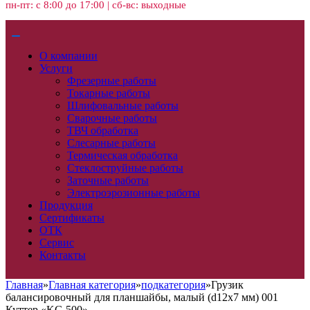
пн-пт: с 8:00 до 17:00 | сб-вс: выходные
О компании
Услуги
Фрезерные работы
Токарные работы
Шлифовальные работы
Сварочные работы
ТВЧ обработка
Слесарные работы
Термическая обработка
Стеклоструйные работы
Заточные работы
Электроэрозионные работы
Продукция
Сертификаты
ОТК
Сервис
Контакты
Главная
»
Главная категория
»
подкатегория
»
Грузик
балансировочный для планшайбы, малый (d12х7 мм) 001
Куттер «KG 500»