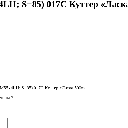
4LH; S=85) 017С Куттер «Ласк
 (М55х4LH; S=85) 017С Куттер «Ласка 500»»
ечены
*