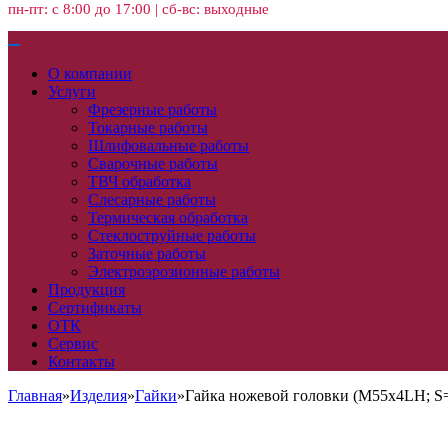
пн-пт: с 8:00 до 17:00 | сб-вс: выходные
О компании
Услуги
Фрезерные работы
Токарные работы
Шлифовальные работы
Сварочные работы
ТВЧ обработка
Слесарные работы
Термическая обработка
Стеклоструйные работы
Заточные работы
Электроэрозионные работы
Продукция
Сертификаты
ОТК
Сервис
Контакты
Главная
»
Изделия
»
Гайки
»
Гайка ножевой головки (М55х4LH; S=