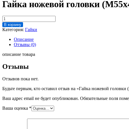
Гайка ножевой головки (М55х
Количество
товара
В корзину
Гайка
Категория:
Гайки
ножевой
головки
Описание
(М55х4LH;
Отзывы (0)
S=85)
017С
описание товара
Куттер
"Ласка
Отзывы
500"
Отзывов пока нет.
Будьте первым, кто оставил отзыв на «Гайка ножевой головки
Ваш адрес email не будет опубликован.
Обязательные поля пом
Ваша оценка
*