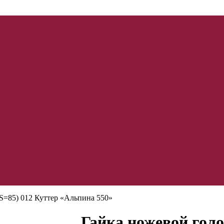
S=85) 012 Куттер «Альпина 550»
Гайка ножевой гол