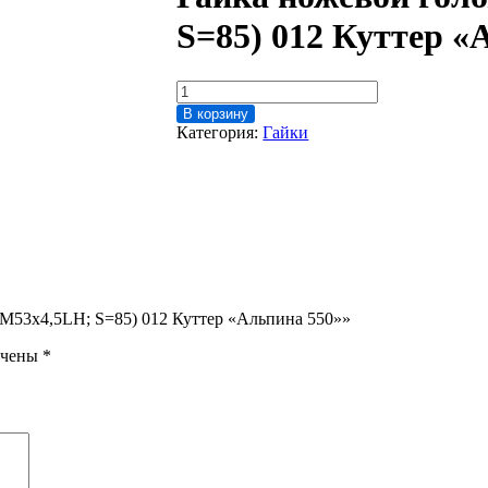
S=85) 012 Куттер «
Количество
товара
В корзину
Гайка
Категория:
Гайки
ножевой
головки
(М53х4,5LH;
S=85)
012
Куттер
"Альпина
550"
 (М53х4,5LH; S=85) 012 Куттер «Альпина 550»»
ечены
*