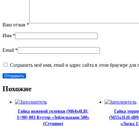
Ваш отзыв
*
Имя
*
Email
*
Сохранить моё имя, email и адрес сайта в этом браузере д
Похожие
Гайка ножевой головки (М64х4LH;
Гайка торце
S=90) 003 Куттер «Зейдельманн 500»
(М55х3LH-d89x
(Ступино)
«Ласка 1