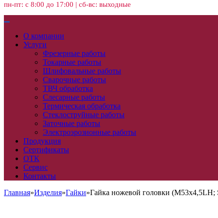
пн-пт: с 8:00 до 17:00 | сб-вс: выходные
О компании
Услуги
Фрезерные работы
Токарные работы
Шлифовальные работы
Сварочные работы
ТВЧ обработка
Слесарные работы
Термическая обработка
Стеклоструйные работы
Заточные работы
Электроэрозионные работы
Продукция
Сертификаты
ОТК
Сервис
Контакты
Главная
»
Изделия
»
Гайки
»
Гайка ножевой головки (М53х4,5LH; 