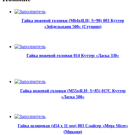
Гайка ножевой головки (М64х4LH; S=90) 003 Куттер
«Зейдельманн 500» (Ступино)
Гайка ножевой головки 014 Куттер «Ласка 330»
Гайка ножевой головки (М55х4LH; S=85) 017С Куттер
«Ласка 500»
Гайка шлицевая (d54 х 11 мм) 003 Слайсер «Mega Slicer»
(Микоян)