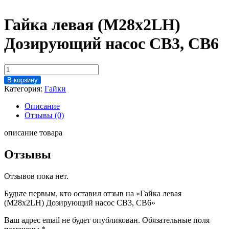
Гайка левая (М28х2LH)
Дозирующий насос CB3, CB6
Количество
товара
В корзину
Гайка
Категория:
Гайки
левая
(М28х2LH)
Описание
Дозирующий
Отзывы (0)
насос
CB3,
описание товара
CB6
Отзывы
Отзывов пока нет.
Будьте первым, кто оставил отзыв на «Гайка левая
(М28х2LH) Дозирующий насос CB3, CB6»
Ваш адрес email не будет опубликован.
Обязательные поля