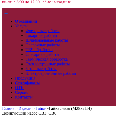
пн-пт: с 8:00 до 17:00 | сб-вс: выходные
О компании
Услуги
Фрезерные работы
Токарные работы
Шлифовальные работы
Сварочные работы
ТВЧ обработка
Слесарные работы
Термическая обработка
Стеклоструйные работы
Заточные работы
Электроэрозионные работы
Продукция
Сертификаты
ОТК
Сервис
Контакты
Главная
»
Изделия
»
Гайки
»
Гайка левая (М28х2LH)
Дозирующий насос CB3, CB6