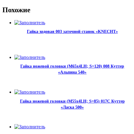
Похожие
Гайка ходовая 003 заточной станок «KNECHT»
Гайка ножевой головки (М65х4LH; S=120) 008 Куттер
«Альпина 540»
Гайка ножевой головки (М55х4LH; S=85) 017С Куттер
«Ласка 500»