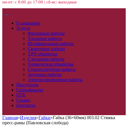
пн-пт: с 8:00 до 17:00 | сб-вс: выходные
О компании
Услуги
Фрезерные работы
Токарные работы
Шлифовальные работы
Сварочные работы
ТВЧ обработка
Слесарные работы
Термическая обработка
Стеклоструйные работы
Заточные работы
Электроэрозионные работы
Продукция
Сертификаты
ОТК
Сервис
Контакты
Главная
»
Изделия
»
Гайки
»
Гайка (36×60мм) 003.02 Стяжка
пресс-рамы (Павловская слобода)