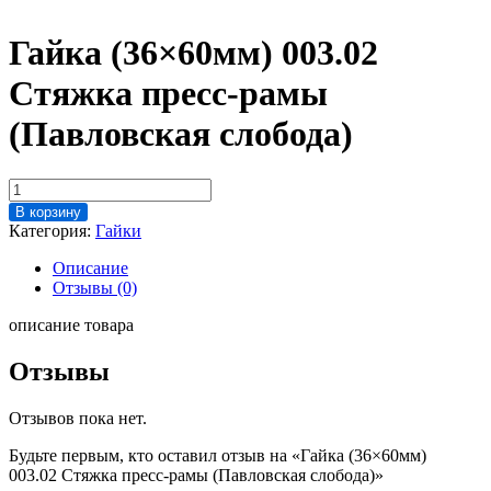
Гайка (36×60мм) 003.02
Стяжка пресс-рамы
(Павловская слобода)
Количество
товара
В корзину
Гайка
Категория:
Гайки
(36x60мм)
003.02
Описание
Стяжка
Отзывы (0)
пресс-
рамы
описание товара
(Павловская
слобода)
Отзывы
Отзывов пока нет.
Будьте первым, кто оставил отзыв на «Гайка (36×60мм)
003.02 Стяжка пресс-рамы (Павловская слобода)»