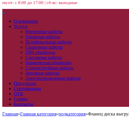
пн-пт: с 8:00 до 17:00 | сб-вс: выходные
О компании
Услуги
Фрезерные работы
Токарные работы
Шлифовальные работы
Сварочные работы
ТВЧ обработка
Слесарные работы
Термическая обработка
Стеклоструйные работы
Заточные работы
Электроэрозионные работы
Продукция
Сертификаты
ОТК
Сервис
Контакты
Главная
»
Главная категория
»
подкатегория
»
Фланец диска выгруж