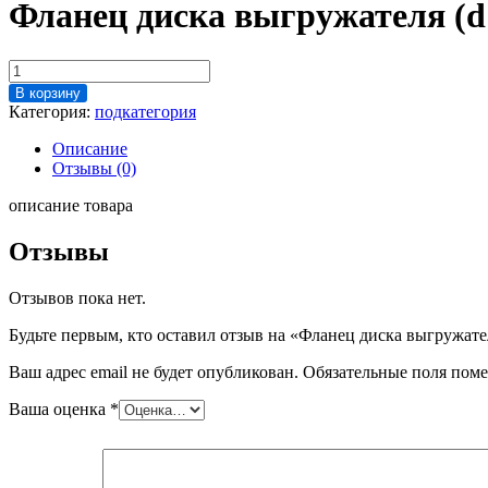
Фланец диска выгружателя (d1
Количество
товара
В корзину
Фланец
Категория:
подкатегория
диска
выгружателя
Описание
(d158
Отзывы (0)
x
73
описание товара
мм)
058
Отзывы
Куттер
"Ласка
Отзывов пока нет.
500"
(Ступино)
Будьте первым, кто оставил отзыв на «Фланец диска выгружател
Ваш адрес email не будет опубликован.
Обязательные поля пом
Ваша оценка
*