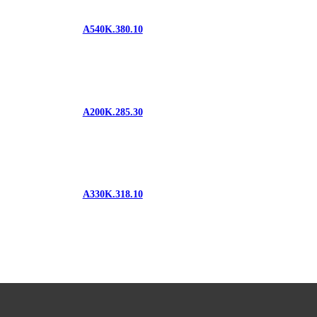
A540K.380.10
A200K.285.30
A330K.318.10