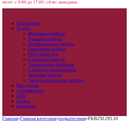
пн-пт: с 8:00 до 17:00 | сб-вс: выходные
О компании
Услуги
Фрезерные работы
Токарные работы
Шлифовальные работы
Сварочные работы
ТВЧ обработка
Слесарные работы
Термическая обработка
Стеклоструйные работы
Заточные работы
Электроэрозионные работы
Продукция
Сертификаты
ОТК
Сервис
Контакты
Главная
»
Главная категория
»
подкатегория
»
FKB250.295.10