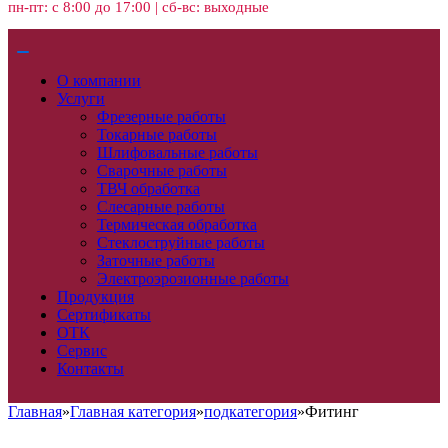
пн-пт: с 8:00 до 17:00 | сб-вс: выходные
О компании
Услуги
Фрезерные работы
Токарные работы
Шлифовальные работы
Сварочные работы
ТВЧ обработка
Слесарные работы
Термическая обработка
Стеклоструйные работы
Заточные работы
Электроэрозионные работы
Продукция
Сертификаты
ОТК
Сервис
Контакты
Главная
»
Главная категория
»
подкатегория
»
Фитинг