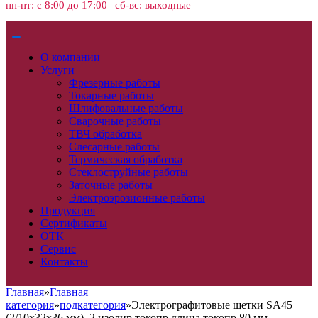
пн-пт: с 8:00 до 17:00 | сб-вс: выходные
О компании
Услуги
Фрезерные работы
Токарные работы
Шлифовальные работы
Сварочные работы
ТВЧ обработка
Слесарные работы
Термическая обработка
Стеклоструйные работы
Заточные работы
Электроэрозионные работы
Продукция
Сертификаты
ОТК
Сервис
Контакты
Главная
»
Главная
категория
»
подкатегория
»
Электрографитовые щетки SA45
(2/10х32х36 мм), 2 изолир токопр,длина токопр 80 мм