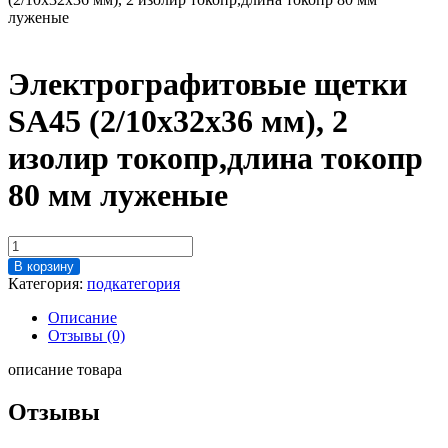
луженые
Электрографитовые щетки
SA45 (2/10х32х36 мм), 2
изолир токопр,длина токопр
80 мм луженые
Количество
товара
В корзину
Электрографитовые
Категория:
подкатегория
щетки
SA45
Описание
(2/10х32х36
Отзывы (0)
мм),
2
описание товара
изолир
токопр,длина
Отзывы
токопр
80