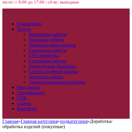
пн-пт: с 8:00 до 17:00 | сб-вс: выходные
О компании
Услуги
Фрезерные работы
Токарные работы
Шлифовальные работы
Сварочные работы
ТВЧ обработка
Слесарные работы
Термическая обработка
Стеклоструйные работы
Заточные работы
Электроэрозионные работы
Продукция
Сертификаты
ОТК
Сервис
Контакты
Главная
»
Главная категория
»
подкатегория
»
Доработка/
обработка изделий (покупные)