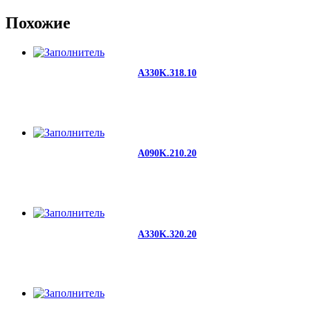
Похожие
A330K.318.10
A090K.210.20
A330K.320.20