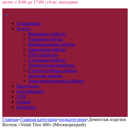
пн-пт: с 8:00 до 17:00 | сб-вс: выходные
О компании
Услуги
Фрезерные работы
Токарные работы
Шлифовальные работы
Сварочные работы
ТВЧ обработка
Слесарные работы
Термическая обработка
Стеклоструйные работы
Заточные работы
Электроэрозионные работы
Продукция
Сертификаты
ОТК
Сервис
Контакты
Главная
»
Главная категория
»
подкатегория
»
Демонтаж изделия
Волчок «Velati Thor 400» (Москворецкий)