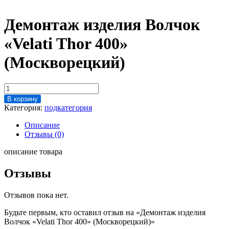
Демонтаж изделия Волчок
«Velati Thor 400»
(Москворецкий)
Количество
товара
В корзину
Демонтаж
Категория:
подкатегория
изделия
Волчок
Описание
"Velati
Отзывы (0)
Thor
400"
описание товара
(Москворецкий)
Отзывы
Отзывов пока нет.
Будьте первым, кто оставил отзыв на «Демонтаж изделия
Волчок «Velati Thor 400» (Москворецкий)»