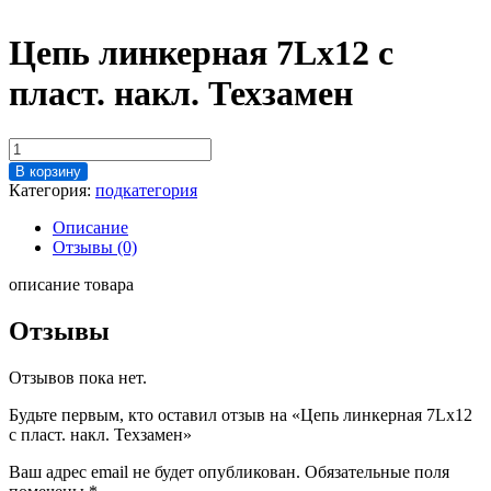
Цепь линкерная 7Lх12 с
пласт. накл. Техзамен
Количество
товара
В корзину
Цепь
Категория:
подкатегория
линкерная
7Lх12
Описание
с
Отзывы (0)
пласт.
накл.
описание товара
Техзамен
Отзывы
Отзывов пока нет.
Будьте первым, кто оставил отзыв на «Цепь линкерная 7Lх12
с пласт. накл. Техзамен»
Ваш адрес email не будет опубликован.
Обязательные поля