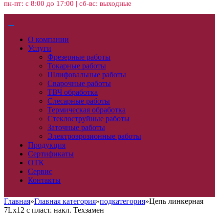
пн-пт: с 8:00 до 17:00 | сб-вс: выходные
О компании
Услуги
Фрезерные работы
Токарные работы
Шлифовальные работы
Сварочные работы
ТВЧ обработка
Слесарные работы
Термическая обработка
Стеклоструйные работы
Заточные работы
Электроэрозионные работы
Продукция
Сертификаты
ОТК
Сервис
Контакты
Главная
»
Главная категория
»
подкатегория
»
Цепь линкерная
7Lх12 с пласт. накл. Техзамен