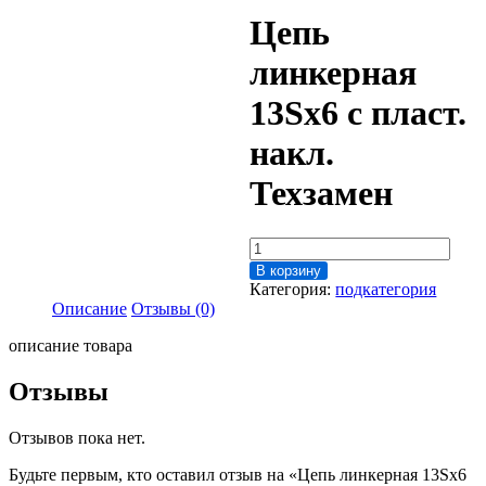
Цепь
линкерная
13Sх6 с пласт.
накл.
Техзамен
Количество
товара
В корзину
Цепь
Категория:
подкатегория
линкерная
Описание
Отзывы (0)
13Sх6
с
описание товара
пласт.
накл.
Отзывы
Техзамен
Отзывов пока нет.
Будьте первым, кто оставил отзыв на «Цепь линкерная 13Sх6