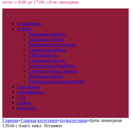
пн-пт: с 8:00 до 17:00 | сб-вс: выходные
О компании
Услуги
Фрезерные работы
Токарные работы
Шлифовальные работы
Сварочные работы
ТВЧ обработка
Слесарные работы
Термическая обработка
Стеклоструйные работы
Заточные работы
Электроэрозионные работы
Продукция
Сертификаты
ОТК
Сервис
Контакты
Главная
»
Главная категория
»
подкатегория
»
Цепь линкерная
13Sх6 с пласт. накл. Техзамен