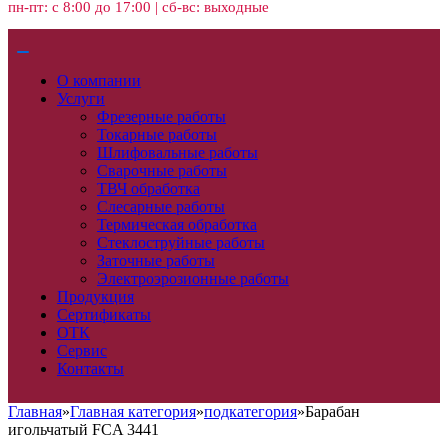
пн-пт: с 8:00 до 17:00 | сб-вс: выходные
О компании
Услуги
Фрезерные работы
Токарные работы
Шлифовальные работы
Сварочные работы
ТВЧ обработка
Слесарные работы
Термическая обработка
Стеклоструйные работы
Заточные работы
Электроэрозионные работы
Продукция
Сертификаты
ОТК
Сервис
Контакты
Главная
»
Главная категория
»
подкатегория
»
Барабан
игольчатый FCA 3441