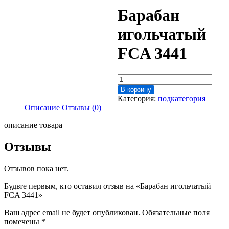
Барабан
игольчатый
FCA 3441
Количество
товара
В корзину
Барабан
Категория:
подкатегория
игольчатый
Описание
Отзывы (0)
FCA
3441
описание товара
Отзывы
Отзывов пока нет.
Будьте первым, кто оставил отзыв на «Барабан игольчатый
FCA 3441»
Ваш адрес email не будет опубликован.
Обязательные поля
помечены
*